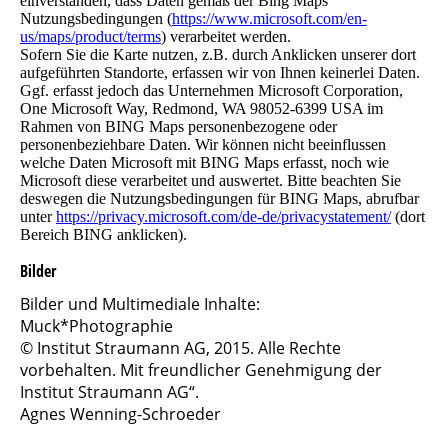
einverstanden, dass Daten gemäß der Bing Maps
Nutzungsbedingungen (
https://www.microsoft.com/en-
us/maps/product/terms
) verarbeitet werden.
Sofern Sie die Karte nutzen, z.B. durch Anklicken unserer dort
aufgeführten Standorte, erfassen wir von Ihnen keinerlei Daten.
Ggf. erfasst jedoch das Unternehmen Microsoft Corporation,
One Microsoft Way, Redmond, WA 98052-6399 USA im
Rahmen von BING Maps personenbezogene oder
personenbeziehbare Daten. Wir können nicht beeinflussen
welche Daten Microsoft mit BING Maps erfasst, noch wie
Microsoft diese verarbeitet und auswertet. Bitte beachten Sie
deswegen die Nutzungsbedingungen für BING Maps, abrufbar
unter
https://privacy.microsoft.com/de-de/privacystatement/
(dort
Bereich BING anklicken).
Bilder
Bilder und Multimediale Inhalte:
Muck*Photographie
© Institut Straumann AG, 2015. Alle Rechte
vorbehalten. Mit freundlicher Genehmigung der
Institut Straumann AG“.
Agnes Wenning-Schroeder